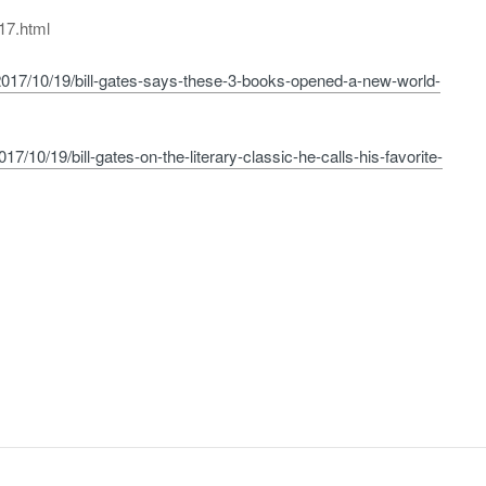
7.html
017/10/19/bill-gates-says-these-3-books-opened-a-new-world-
7/10/19/bill-gates-on-the-literary-classic-he-calls-his-favorite-