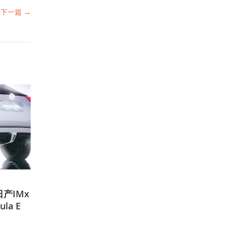
下一篇 →
产IMx
la E