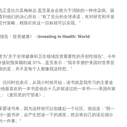
也正是比尔及梅林达·盖茨基金会致力于消除的一种传染病。据
看到他们的决心所在：“有了充分的全球承诺，有对研究和开发
交付策略，根除疟疾这一目标就可以实现。”
资健康》（Investing in Health: World
述为“关于全球健康和卫生领域投资重要性的开创性报告”。今年
外援助预算额削减 31%，盖茨表示：“我非常拥护美国对世界贫
惜的是，并不是每个人都像我这样想。”
》访问时也表示，从我小时候开始，读书就是我学习的主要途
，但他最喜欢的一本书是他在十几岁就读过的一本书——美国作家
说：
《麦田里的守望者》
。
享爱读书单，因为这样他可以创建起一个社区。他说道：“我一
到一篇书评，会产生想读一下的感觉，然后将自己的读后感分
的一件事。”